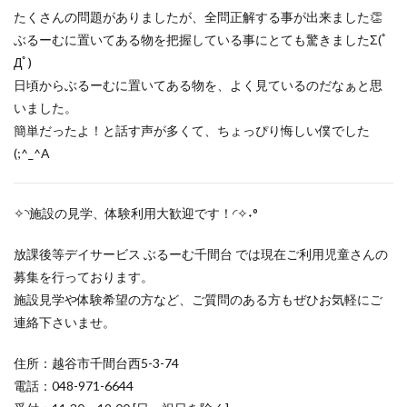
たくさんの問題がありましたが、全問正解する事が出来ました👏
ぶるーむに置いてある物を把握している事にとても驚きましたΣ(ﾟ
Дﾟ)
日頃からぶるーむに置いてある物を、よく見ているのだなぁと思
いました。
簡単だったよ！と話す声が多くて、ちょっぴり悔しい僕でした
(;^_^A
✧◝施設の見学、体験利用大歓迎です！◜✧˖°
放課後等デイサービス ぶるーむ千間台 では現在ご利用児童さんの
募集を行っております。
施設見学や体験希望の方など、ご質問のある方もぜひお気軽にご
連絡下さいませ。
住所：越谷市千間台西5-3-74
電話：048-971-6644