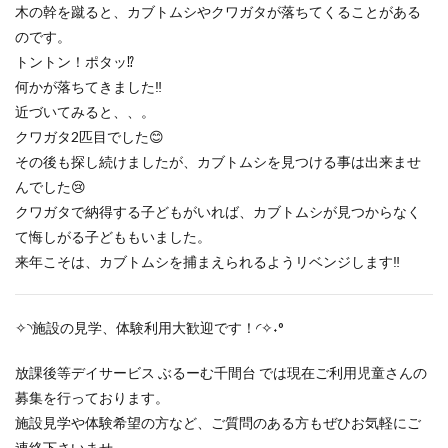
木の幹を蹴ると、カブトムシやクワガタが落ちてくることがある
のです。
トントン！ポタッ⁉
何かが落ちてきました‼
近づいてみると、、。
クワガタ2匹目でした😊
その後も探し続けましたが、カブトムシを見つける事は出来ませ
んでした😢
クワガタで納得する子どもがいれば、カブトムシが見つからなく
て悔しがる子どももいました。
来年こそは、カブトムシを捕まえられるようリベンジします‼
✧◝施設の見学、体験利用大歓迎です！◜✧˖°
放課後等デイサービス ぶるーむ千間台 では現在ご利用児童さんの
募集を行っております。
施設見学や体験希望の方など、ご質問のある方もぜひお気軽にご
連絡下さいませ。