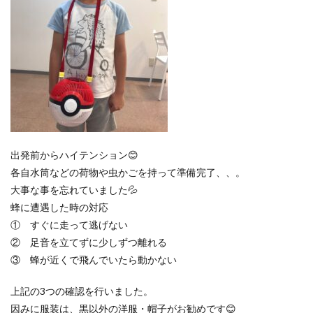
出発前からハイテンション😊
各自水筒などの荷物や虫かごを持って準備完了、、。
大事な事を忘れていました💦
蜂に遭遇した時の対応
① すぐに走って逃げない
② 足音を立てずに少しずつ離れる
③ 蜂が近くで飛んでいたら動かない
上記の3つの確認を行いました。
因みに服装は、黒以外の洋服・帽子がお勧めです😊