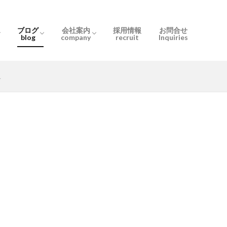
ブログ
会社案内
採用情報
お問合せ
blog
company
recruit
Inquiries
とは
の？
流れ
お知らせ
スタッフブログ
User only
会社概要
ぶるーむ千間台
ぶるーむ北越谷
スタッフ紹介
