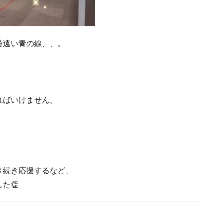
番遠い青の線、、。
ればいけません。
き続き応援するなど、
た👏