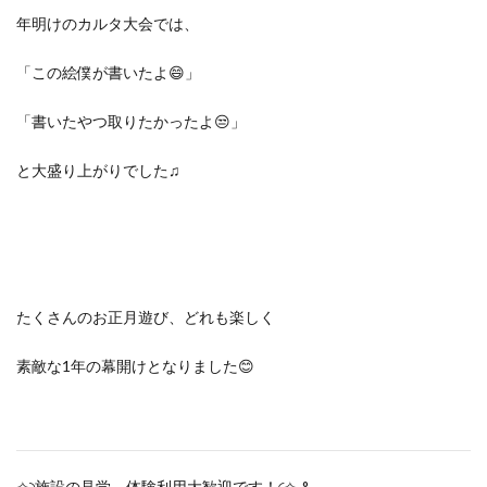
年明けのカルタ大会では、
「この絵僕が書いたよ😄」
「書いたやつ取りたかったよ😒」
と大盛り上がりでした♫
たくさんのお正月遊び、どれも楽しく
素敵な1年の幕開けとなりました😊
✧◝施設の見学、体験利用大歓迎です！◜✧˖°