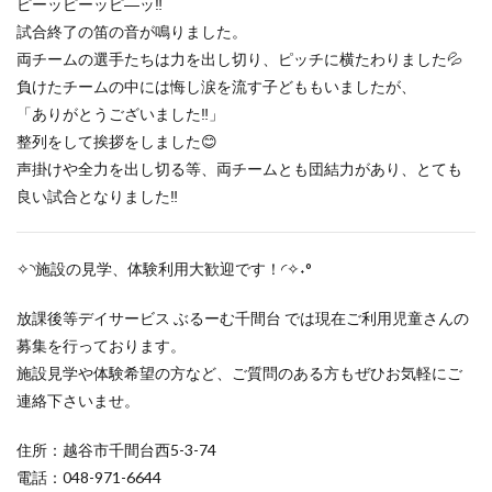
ピーッピーッピ―ッ‼
試合終了の笛の音が鳴りました。
両チームの選手たちは力を出し切り、ピッチに横たわりました💦
負けたチームの中には悔し涙を流す子どももいましたが、
「ありがとうございました‼」
整列をして挨拶をしました😊
声掛けや全力を出し切る等、両チームとも団結力があり、とても
良い試合となりました‼
✧◝施設の見学、体験利用大歓迎です！◜✧˖°
放課後等デイサービス ぶるーむ千間台 では現在ご利用児童さんの
募集を行っております。
施設見学や体験希望の方など、ご質問のある方もぜひお気軽にご
連絡下さいませ。
住所：越谷市千間台西5-3-74
電話：048-971-6644