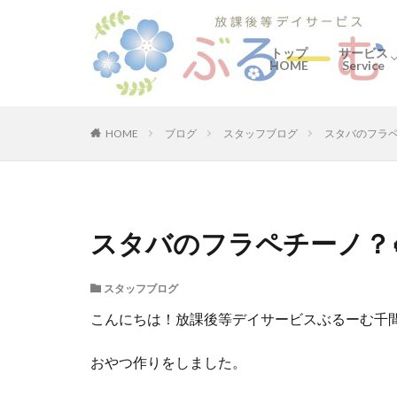
トップ
サービス
HOME
Service
ぶるーむ
何をする
ご利用の
HOME
ブログ
スタッフブログ
スタバのフラペ
スタバのフラペチーノ？
スタッフブログ
こんにちは！放課後等デイサービスぶるーむ千間台の
おやつ作りをしました。