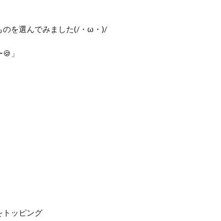
を選んでみました(/・ω・)/
🍪」
をトッピング