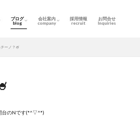
ブログ
会社案内
採用情報
お問合せ
blog
company
recruit
Inquiries
とは
の？
流れ
お知らせ
スタッフブログ
User only
会社概要
ぶるーむ千間台
ぶるーむ北越谷
スタッフ紹介
チーノ？🍧

Nです(*^▽^*)