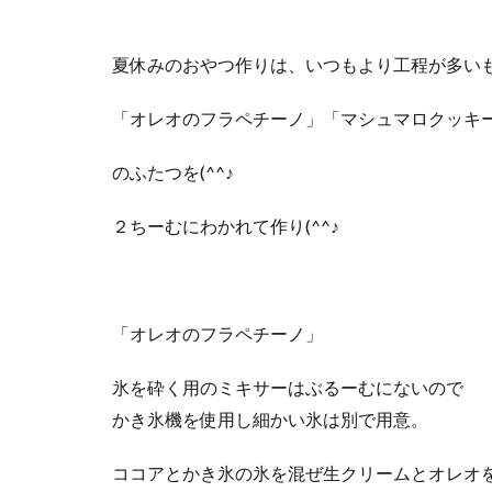
夏休みのおやつ作りは、いつもより工程が多いもの
「オレオのフラペチーノ」「マシュマロクッキー
のふたつを(^^♪
２ちーむにわかれて作り(^^♪
「オレオのフラペチーノ」
氷を砕く用のミキサーはぶるーむにないので
かき氷機を使用し細かい氷は別で用意。
ココアとかき氷の氷を混ぜ生クリームとオレオ