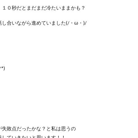
、１０秒だとまだまだ冷たいままかも？
合いながら進めていました(/・ω・)/
*)
が失敗点だったかな？と私は思うの
善していきたいと思います！！