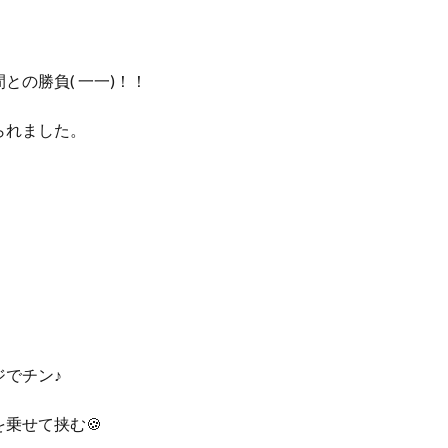
の勝負( 一一)！！
られました。
でチン♪
乗せて挟む🍪