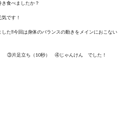
巻き食べましたか？
元気です！
ました‼今回は身体のバランスの動きをメインにおこない
） ③片足立ち（10秒） ④じゃんけん でした！