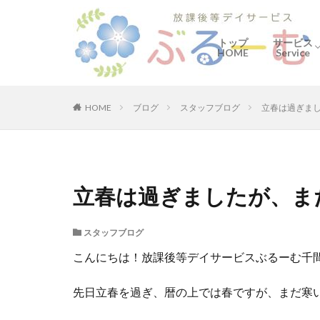
トップ
サービス
HOME
Service
ぶるーむ
何をする
ご利用の
HOME
ブログ
スタッフブログ
立春は過ぎま
立春は過ぎましたが、ま
スタッフブログ
こんにちは！放課後等デイサービスぶるーむ千間
先日立春を過ぎ、暦の上では春ですが、まだ寒い