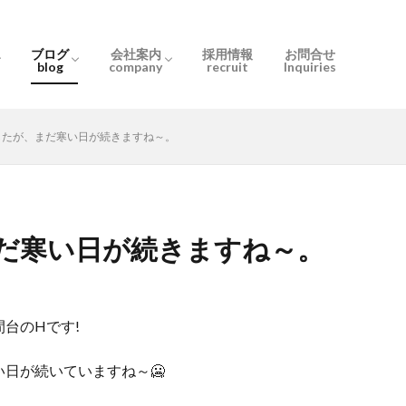
ブログ
会社案内
採用情報
お問合せ
blog
company
recruit
Inquiries
とは
の？
流れ
お知らせ
スタッフブログ
User only
会社概要
ぶるーむ千間台
ぶるーむ北越谷
スタッフ紹介
したが、まだ寒い日が続きますね～。
だ寒い日が続きますね～。
台のHです!
日が続いていますね～🥶