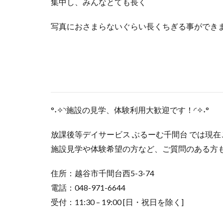
集中し、みんなとても長く
写真におさまらないぐらい長くちぎる事ができ
°˖✧◝施設の見学、体験利用大歓迎です！◜✧˖°
放課後等デイサービス ぶるーむ千間台 では現
施設見学や体験希望の方など、ご質問のある方
住所：越谷市千間台西5-3-74
電話：048-971-6644
受付：11:30 – 19:00 [日・祝日を除く]