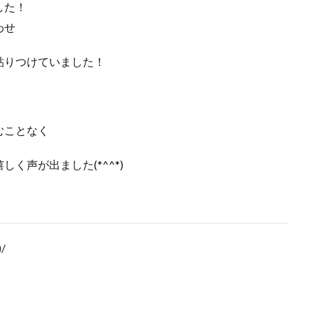
した！
わせ
貼りつけていました！
むことなく
く声が出ました(*^^*)
/