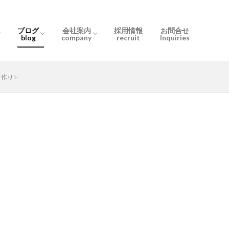
ブログ
会社案内
採用情報
お問合せ
blog
company
recruit
Inquiries
とは
の？
流れ
お知らせ
スタッフブログ
User only
会社概要
ぶるーむ千間台
ぶるーむ北越谷
スタッフ紹介
ド作り✨