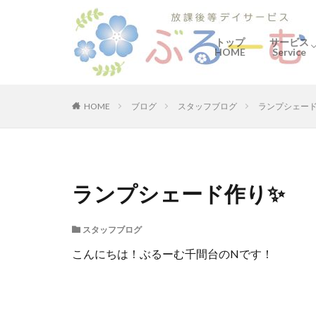
トップ
サービス
HOME
Service
ぶるーむ
何をする
ご利用の
HOME
ブログ
スタッフブログ
ランプシェー
ランプシェード作り✨
スタッフブログ
こんにちは！ぶるーむ千間台のNです！