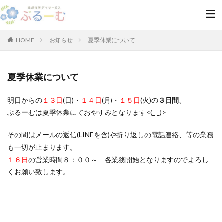
HOME
お知らせ
夏季休業について
夏季休業について
明日からの
１３日
(日)・
１４日
(月)・
１５日
(火)の
３日間
、
ぶるーむは夏季休業にておやすみとなります<(_ _)>
その間はメールの返信(LINEを含)や折り返しの電話連絡、等の業務
も一切が止まります。
１６日
の営業時間８：００～ 各業務開始となりますのでよろし
くお願い致します。