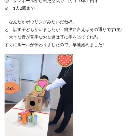
② ダンボールから出た空気で、的（10本）倒す
※ 1人2回まで
「なんだかボウリングみたいだね🎳」
と、話す子どもがいましたが、簡潔に言えばその通りです(笑)
「大きな音が苦手なお友達は耳に手を当ててね⁉」
すぐにルールが伝わりましたので、早速始めました‼